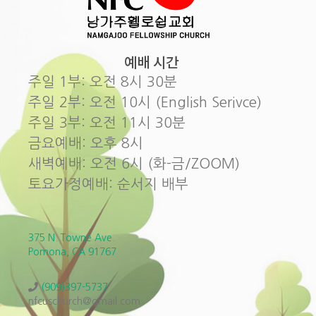
예배 시간
주일 1부: 오전 8시 30분
주일 2부: 오전 10시 (English Serivce)
주일 3부: 오전 11시 30분
금요예배: 오후 8시
새벽예배: 오전 6시 (화-금/ZOOM)
토요가정예배: 순서지 배부
375 N. Towne Ave.
Pomona, CA 91767
(909)397-5737
nfcuschurch@gmail.com