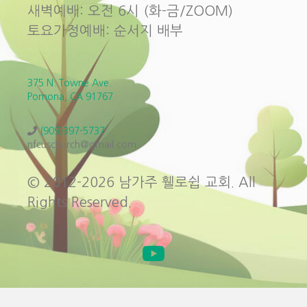
새벽예배: 오전 6시 (화-금/ZOOM)
토요가정예배: 순서지 배부
375 N. Towne Ave.
Pomona, CA 91767
(909)397-5737
nfcuschurch@gmail.com
© 2012-2026 남가주 휄로쉽 교회. All
Rights Reserved.