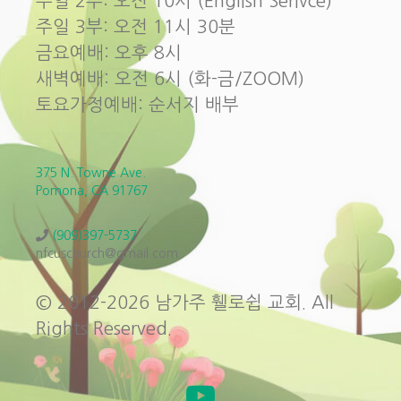
주일 2부: 오전 10시 (English Serivce)
주일 3부: 오전 11시 30분
금요예배: 오후 8시
새벽예배: 오전 6시 (화-금/ZOOM)
토요가정예배: 순서지 배부
375 N. Towne Ave.
Pomona, CA 91767
(909)397-5737
nfcuschurch@gmail.com
© 2012-2026 남가주 휄로쉽 교회. All
Rights Reserved.