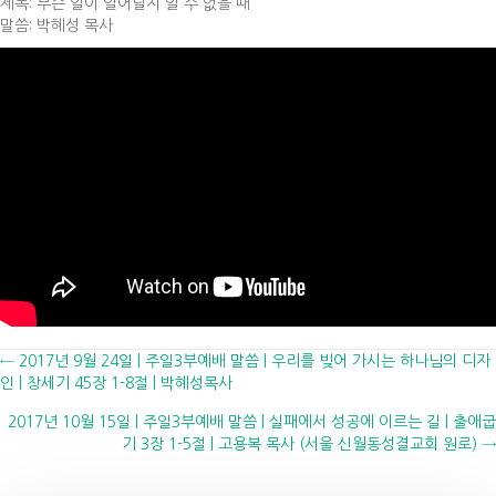
제목: 무슨 일이 일어날지 알 수 없을 때
말씀: 박혜성 목사
Posts
← 2017년 9월 24일 | 주일3부예배 말씀 | 우리를 빚어 가시는 하나님의 디자
인 | 창세기 45장 1-8절 | 박혜성목사
navigation
2017년 10월 15일 | 주일3부예배 말씀 | 실패에서 성공에 이르는 길 | 출애굽
기 3장 1-5절 | 고용복 목사 (서울 신월동성결교회 원로) →