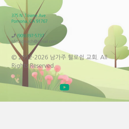
375 N. Towne Ave.
Pomona, CA 91767
(909)397-5737
nfcuschurch@gmail.com
© 2012-2026 남가주 휄로쉽 교회. All
Rights Reserved.