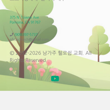
375 N. Towne Ave.
Pomona, CA 91767
(909)397-5737
nfcuschurch@gmail.com
© 2012-2026 남가주 휄로쉽 교회. All
Rights Reserved.