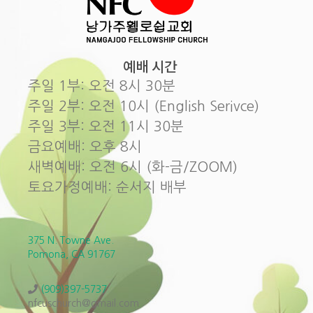
예배 시간
주일 1부: 오전 8시 30분
주일 2부: 오전 10시 (English Serivce)
주일 3부: 오전 11시 30분
금요예배: 오후 8시
새벽예배: 오전 6시 (화-금/ZOOM)
토요가정예배: 순서지 배부
375 N. Towne Ave.
Pomona, CA 91767
(909)397-5737
nfcuschurch@gmail.com