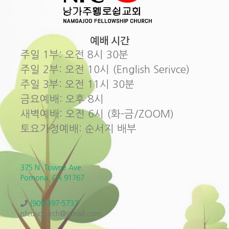
예배 시간
주일 1부: 오전 8시 30분
주일 2부: 오전 10시 (English Serivce)
주일 3부: 오전 11시 30분
금요예배: 오후 8시
새벽예배: 오전 6시 (화-금/ZOOM)
토요가정예배: 순서지 배부
375 N. Towne Ave.
Pomona, CA 91767
(909)397-5737
nfcuschurch@gmail.com