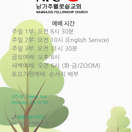
예배 시간
주일 1부: 오전 8시 30분
주일 2부: 오전 10시 (English Serivce)
주일 3부: 오전 11시 30분
금요예배: 오후 8시
새벽예배: 오전 6시 (화-금/ZOOM)
토요가정예배: 순서지 배부
375 N. Towne Ave.
Pomona, CA 91767
(909)397-5737
nfcuschurch@gmail.com