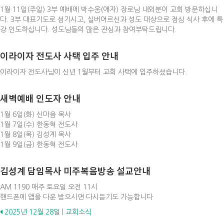
1월 11일(주일) 3부 예배에 박수웅(애자) 장로님 내외분이 교회 방문하십니
다. 3부 대표기도로 섬기시고, 실버어르신과 성도 대상으로 점심 식사 후에 특
강 인도하십니다. 성도님들의 많은 관심과 참여부탁드립니다.
이라이자 전도사 사택 입주 안내
이라이자 전도사님이 신년 1월부터 교회 사택에 입주하셨습니다.
새벽예배 인도자 안내
1월 6일(화) 신마음 목사
1월 7일(수) 한동혁 전도사
1월 8일(목) 김성계 목사
1월 9일(금) 한동혁 전도사
김성계 담임목사 미주복음방송 설교안내
AM 1190 매주 토요일 오전 11시
핸드폰에 앱을 다운 받으시면 다시듣기도 가능합니다
Posts
2025년 12월 28일 | 교회소식