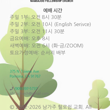
예배 시간
주일 1부: 오전 8시 30분
주일 2부: 오전 10시 (English Serivce)
주일 3부: 오전 11시 30분
금요예배: 오후 8시
새벽예배: 오전 6시 (화-금/ZOOM)
토요가정예배: 순서지 배부
375 N. Towne Ave.
Pomona, CA 91767
(909)397-5737
nfcuschurch@gmail.com
© 2012-2026 남가주 휄로쉽 교회. All