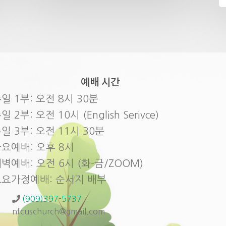
예배 시간
일 1부: 오전 8시 30분
일 2부: 오전 10시 (English Serivce)
일 3부: 오전 11시 30분
요예배: 오후 8시
벽예배: 오전 6시 (화-금/ZOOM)
토요가정예배: 순서지 배부
(909)397-5737
nfcuschurch@gmail.com