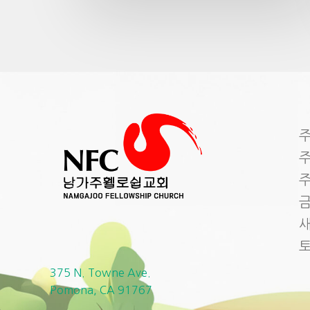
주
주
주
금
새
375 N. Towne Ave.
Pomona, CA 91767