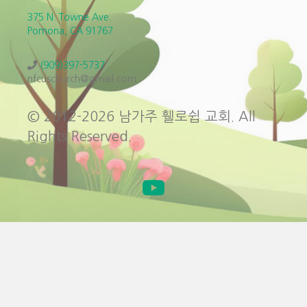
375 N. Towne Ave.
Pomona, CA 91767
(909)397-5737
nfcuschurch@gmail.com
© 2012-2026 남가주 휄로쉽 교회. All
Rights Reserved.