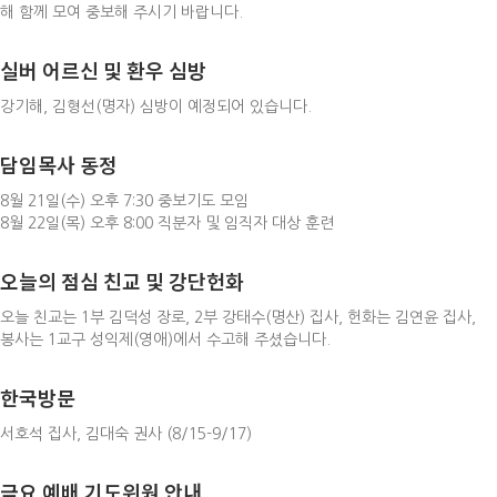
해 함께 모여 중보해 주시기 바랍니다.
실버 어르신 및 환우 심방
강기해, 김형선(명자) 심방이 예정되어 있습니다.
담임목사 동정
8월 21일(수) 오후 7:30 중보기도 모임
8월 22일(목) 오후 8:00 직분자 및 임직자 대상 훈련
오늘의 점심 친교 및 강단헌화
오늘 친교는 1부 김덕성 장로, 2부 강태수(명산) 집사, 헌화는 김연윤 집사,
봉사는 1교구 성익제(영애)에서 수고해 주셨습니다.
한국방문
서호석 집사, 김대숙 권사 (8/15-9/17)
금요 예배 기도위원 안내