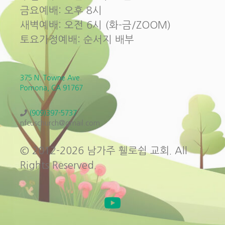
금요예배: 오후 8시
새벽예배: 오전 6시 (화-금/ZOOM)
토요가정예배: 순서지 배부
375 N. Towne Ave.
Pomona, CA 91767
(909)397-5737
nfcuschurch@gmail.com
© 2012-2026 남가주 휄로쉽 교회. All
Rights Reserved.