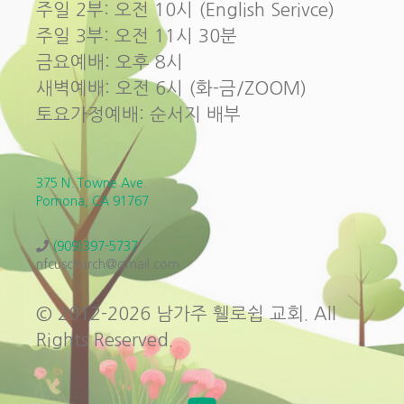
주일 2부: 오전 10시 (English Serivce)
주일 3부: 오전 11시 30분
금요예배: 오후 8시
새벽예배: 오전 6시 (화-금/ZOOM)
토요가정예배: 순서지 배부
375 N. Towne Ave.
Pomona, CA 91767
(909)397-5737
nfcuschurch@gmail.com
© 2012-2026 남가주 휄로쉽 교회. All
Rights Reserved.