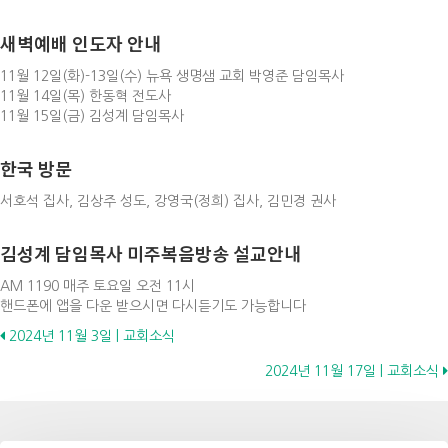
새벽예배 인도자 안내
11월 12일(화)-13일(수) 뉴욕 생명샘 교회 박영준 담임목사
11월 14일(목) 한동혁 전도사
11월 15일(금) 김성계 담임목사
한국 방문
서호석 집사, 김상주 성도, 강영국(정희) 집사, 김민경 권사
김성계 담임목사 미주복음방송 설교안내
AM 1190 매주 토요일 오전 11시
핸드폰에 앱을 다운 받으시면 다시듣기도 가능합니다
Posts
2024년 11월 3일 | 교회소식
2024년 11월 17일 | 교회소식
navigation