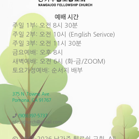
예배 시간
주일 1부: 오전 8시 30분
주일 2부: 오전 10시 (English Serivce)
주일 3부: 오전 11시 30분
금요예배: 오후 8시
새벽예배: 오전 6시 (화-금/ZOOM)
토요가정예배: 순서지 배부
375 N. Towne Ave.
Pomona, CA 91767
(909)397-5737
nfcuschurch@gmail.com
© 2012-2026 남가주 휄로쉽 교회. All