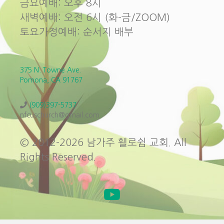
금요예배: 오후 8시
새벽예배: 오전 6시 (화-금/ZOOM)
토요가정예배: 순서지 배부
375 N. Towne Ave.
Pomona, CA 91767
(909)397-5737
nfcuschurch@gmail.com
© 2012-2026 남가주 휄로쉽 교회. All
Rights Reserved.