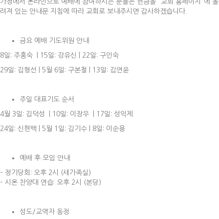
가정에서 온라인으로 예배에 참여하시는 분들은 헌금을 “교회 홈페이지”에 올
려져 있는 안내문 지침에 따라 교회로 보내주시면 감사하겠습니다.
금요 예배 기도위원 안내
8일: 주홍숙 | 15일: 강유신 | 22일: 구인숙
29일: 김형선 | 5월 6일: 구본철 | 13일: 김연윤
주일 대표기도 순서
4월 3일: 김덕성 | 10일: 이장우 | 17일: 성익제
24일: 신현백 | 5월 1일: 김기수 | 8일: 이순용
예배 후 모임 안내
– 정기당회: 오후 2시 (새가족실)
– 시온 찬양대 연습: 오후 2시 (본당)
성도/교역자 동정