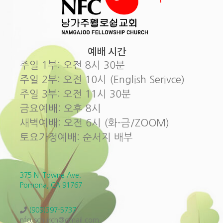
예배 시간
주일 1부: 오전 8시 30분
주일 2부: 오전 10시 (English Serivce)
주일 3부: 오전 11시 30분
금요예배: 오후 8시
새벽예배: 오전 6시 (화-금/ZOOM)
토요가정예배: 순서지 배부
375 N. Towne Ave.
Pomona, CA 91767
(909)397-5737
nfcuschurch@gmail.com