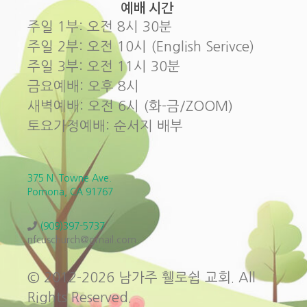
예배 시간
주일 1부: 오전 8시 30분
주일 2부: 오전 10시 (English Serivce)
주일 3부: 오전 11시 30분
금요예배: 오후 8시
새벽예배: 오전 6시 (화-금/ZOOM)
토요가정예배: 순서지 배부
375 N. Towne Ave.
Pomona, CA 91767
(909)397-5737
nfcuschurch@gmail.com
© 2012-2026 남가주 휄로쉽 교회. All
Rights Reserved.