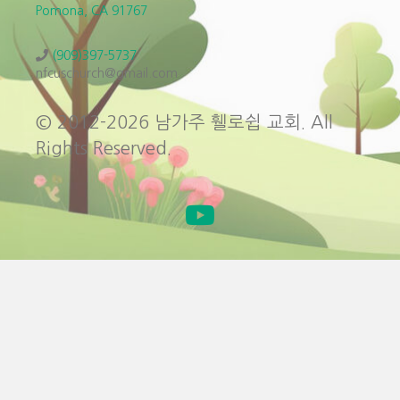
Pomona, CA 91767
(909)397-5737
nfcuschurch@gmail.com
© 2012-2026 남가주 휄로쉽 교회. All
Rights Reserved.