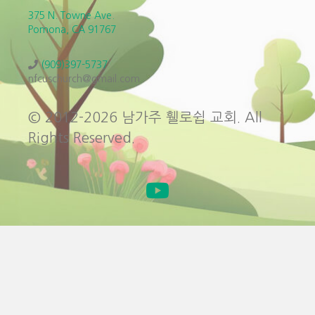
375 N. Towne Ave.
Pomona, CA 91767
(909)397-5737
nfcuschurch@gmail.com
© 2012-2026 남가주 휄로쉽 교회. All
Rights Reserved.