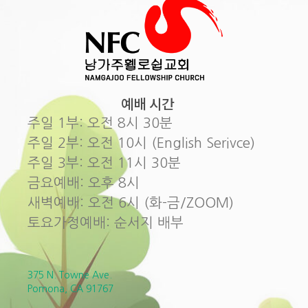
예배 시간
주일 1부: 오전 8시 30분
주일 2부: 오전 10시 (English Serivce)
주일 3부: 오전 11시 30분
금요예배: 오후 8시
새벽예배: 오전 6시 (화-금/ZOOM)
토요가정예배: 순서지 배부
375 N. Towne Ave.
Pomona, CA 91767