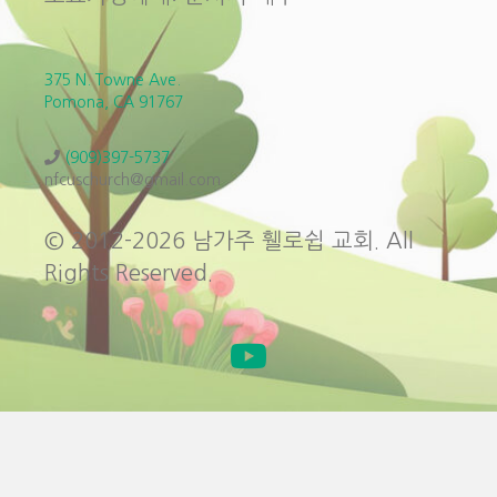
375 N. Towne Ave.
Pomona, CA 91767
(909)397-5737
nfcuschurch@gmail.com
© 2012-2026 남가주 휄로쉽 교회. All
Rights Reserved.