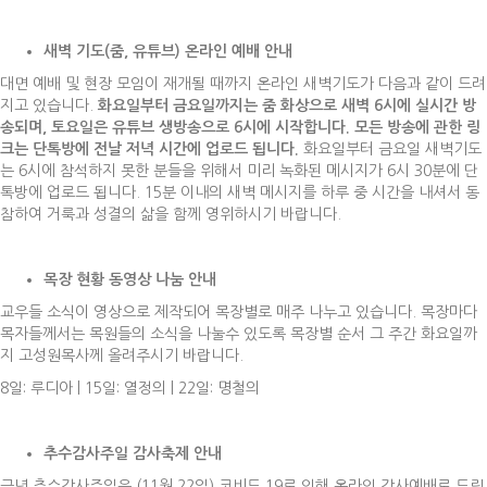
새벽 기도
(
줌
,
유튜브
)
온라인 예배 안내
대면 예배 및 현장 모임이 재개될 때까지 온라인 새벽기도가 다음과 같이 드려
지고 있습니다.
화요일부터 금요일까지는 줌 화상으로 새벽
6
시에 실시간 방
송되며
,
토요일은 유튜브 생방송으로
6
시에 시작합니다
.
모든 방송에 관한 링
크는 단톡방에 전날 저녁 시간에 업로드 됩니다
.
화요일부터 금요일 새벽기도
는 6시에 참석하지 못한 분들을 위해서 미리 녹화된 메시지가 6시 30분에 단
톡방에 업로드 됩니다. 15분 이내의 새벽 메시지를 하루 중 시간을 내셔서 동
참하여 거룩과 성결의 삶을 함께 영위하시기 바랍니다.
목장 현황 동영상 나눔 안내
교우들 소식이 영상으로 제작되어 목장별로 매주 나누고 있습니다. 목장마다
목자들께서는 목원들의 소식을 나눌수 있도록 목장별 순서 그 주간 화요일까
지 고성원목사께 올려주시기 바랍니다.
8일: 루디아 | 15일: 열정의 | 22일: 명철의
추수감사주일 감사축제 안내
금년 추수감사주일은 (11월 22일) 코비드 19로 인해 온라인 감사예배로 드립