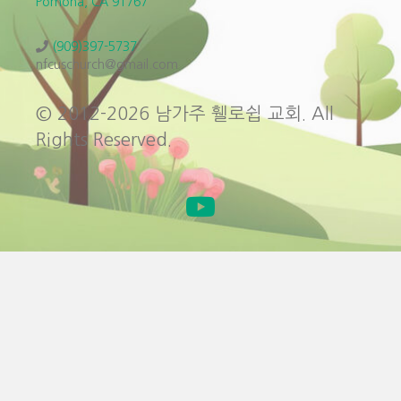
Pomona, CA 91767
(909)397-5737
nfcuschurch@gmail.com
© 2012-2026 남가주 휄로쉽 교회. All
Rights Reserved.