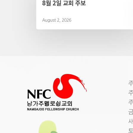
8월 2일 교회 주보
August 2, 2026
주
주
주
금
새