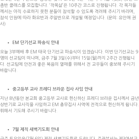
충반 클래스를 모집합니다. ‘작목삶’은 10주간 코스로 진행됩니다. 각 목자들
께서는 아직 수료하지 못한 분들이 참석할 수 있도록 격려해 주시기 바라며,
참석 인원에 따라 화요반과 주일반으로 개설될 예정입니다. (문의: 유인애 권
사)
EM
단기선교 파송식 안내
오늘 3부예배 후 EM 태국 단기선교 파송식이 있겠습니다. 이번 단기선교는 9
명의 선교팀이 떠나며, 금주 7월 3일(수)부터 15일(월)까지 2주간 진행됩니
다. 선교팀에 안전과 좋은 복음의 열매를 위해서 전 교우들이 중보해 주시기
바랍니다.
중고등부 교사 프레디 브라운 집사 사임 안내
지난 8년동안 본교회 중고등부 교사로 헌신하신 프레디 브라운 집사께서 금년
상반기로 교사직을 사임하고 EM 총무집사 사역에 전적으로 헌신하게 됩니다.
뤼해서 기도해 주시기 바랍니다.
7
월 제직 새벽기도회 안내
금주 토요일은(7월 6일) 제직 새벽기도회로 드립니다. 주관부서는 제3여선교