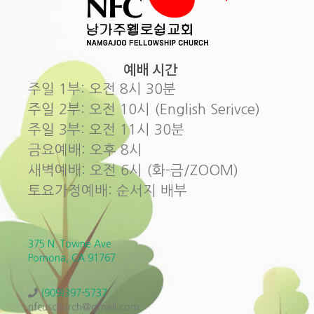
예배 시간
주일 1부: 오전 8시 30분
주일 2부: 오전 10시 (English Serivce)
주일 3부: 오전 11시 30분
금요예배: 오후 8시
새벽예배: 오전 6시 (화-금/ZOOM)
토요가정예배: 순서지 배부
375 N. Towne Ave.
Pomona, CA 91767
(909)397-5737
nfcuschurch@gmail.com