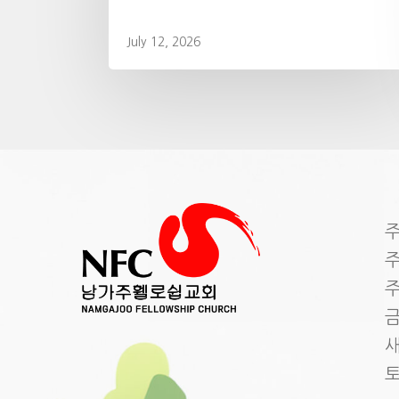
July 12, 2026
주
주
주
금
새