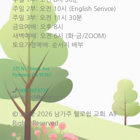
주일 2부: 오전 10시 (English Serivce)
주일 3부: 오전 11시 30분
금요예배: 오후 8시
새벽예배: 오전 6시 (화-금/ZOOM)
토요가정예배: 순서지 배부
375 N. Towne Ave.
Pomona, CA 91767
(909)397-5737
nfcuschurch@gmail.com
© 2012-2026 남가주 휄로쉽 교회. All
Rights Reserved.