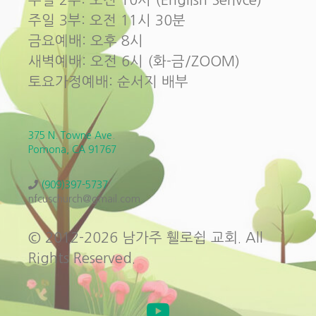
주일 3부: 오전 11시 30분
금요예배: 오후 8시
새벽예배: 오전 6시 (화-금/ZOOM)
토요가정예배: 순서지 배부
375 N. Towne Ave.
Pomona, CA 91767
(909)397-5737
nfcuschurch@gmail.com
© 2012-2026 남가주 휄로쉽 교회. All
Rights Reserved.