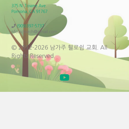
375 N. Towne Ave.
Pomona, CA 91767
(909)397-5737
nfcuschurch@gmail.com
© 2012-2026 남가주 휄로쉽 교회. All
Rights Reserved.