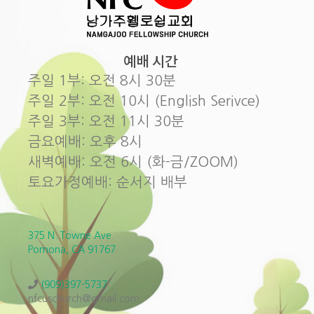
예배 시간
주일 1부: 오전 8시 30분
주일 2부: 오전 10시 (English Serivce)
주일 3부: 오전 11시 30분
금요예배: 오후 8시
새벽예배: 오전 6시 (화-금/ZOOM)
토요가정예배: 순서지 배부
375 N. Towne Ave.
Pomona, CA 91767
(909)397-5737
nfcuschurch@gmail.com