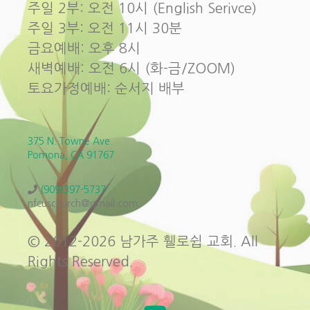
주일 2부: 오전 10시 (English Serivce)
주일 3부: 오전 11시 30분
금요예배: 오후 8시
새벽예배: 오전 6시 (화-금/ZOOM)
토요가정예배: 순서지 배부
375 N. Towne Ave.
Pomona, CA 91767
(909)397-5737
nfcuschurch@gmail.com
© 2012-2026 남가주 휄로쉽 교회. All
Rights Reserved.