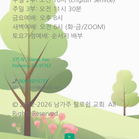
주일 3부: 오전 11시 30분
금요예배: 오후 8시
새벽예배: 오전 6시 (화-금/ZOOM)
토요가정예배: 순서지 배부
375 N. Towne Ave.
Pomona, CA 91767
(909)397-5737
nfcuschurch@gmail.com
© 2012-2026 남가주 휄로쉽 교회. All
Rights Reserved.