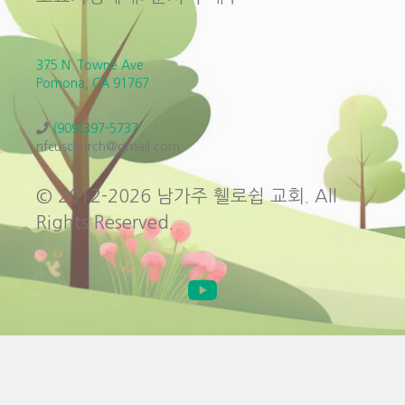
375 N. Towne Ave.
Pomona, CA 91767
(909)397-5737
nfcuschurch@gmail.com
© 2012-2026 남가주 휄로쉽 교회. All
Rights Reserved.