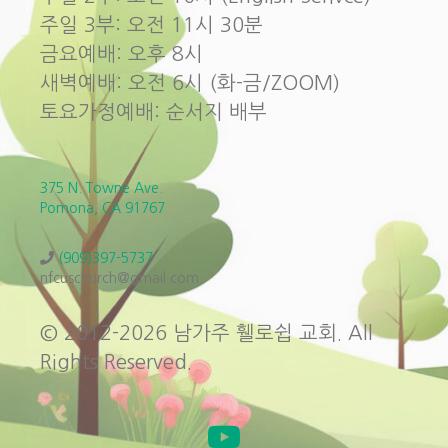
주일 3부: 오전 11시 30분
금요예배: 오후 8시
새벽예배: 오전 6시 (화-금/ZOOM)
토요가정예배: 순서지 배부
375 N. Towne Ave.
Pomona, CA 91767
(909)397-5737
nfcuschurch@gmail.com
© 2012-2026 남가주 휄로쉽 교회. All
Rights Reserved.