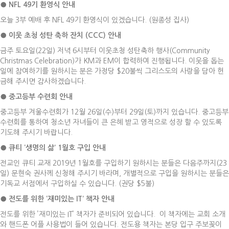
●
NFL 49
기 환영식 안내
오늘 3부 예배 후 NFL 49기 환영식이 있겠습니다. (원종성 집사)
●
이웃 초청 성탄 축하 잔치
(CCC)
안내
금주 토요일(22일) 저녁 6시부터 이웃초청 성탄축하 행사(Community
Christmas Celebration)가 KM과 EM이 합력하여 진행됩니다. 이웃을 돕는
일에 참여하기를 원하시는 분은 가정당 $20불씩 그리스도의 사랑을 담아 헌
금해 주시면 감사하겠습니다.
●
중고등부 수련회 안내
중고등부 겨울수련회가 12월 26일(수)부터 29일(토)까지 있습니다. 중고등부
수련회를 통하여 청소년 자녀들이 큰 은혜 받고 영적으로 성장 할 수 있도록
기도해 주시기 바랍니다.
●
큐티
‘
생명의 삶
’ 1
월호 구입 안내
전교인 큐티 교재 2019년 1월호를 구입하기 원하시는 분들은 다음주까지(23
일) 문현숙 권사께 신청해 주시기 바라며, 개별적으로 구입을 원하시는 분들은
기독교 서점에서 구입하실 수 있습니다. (권당 $5불)
●
전도를 위한
‘
재미있는
IT’
책자 안내
전도를 위한 ’재미있는 IT’ 책자가 준비되어 있습니다. 이 책자에는 교회 소개
와 핸드폰 어플 사용법이 들어 있습니다. 전도용 책자는 본당 입구 주보꽂이