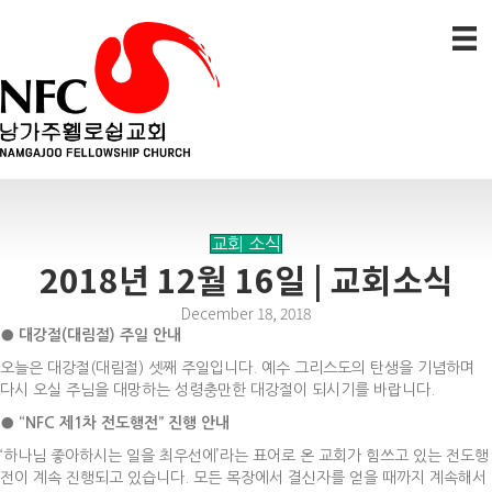
교회 소식
2018년 12월 16일 | 교회소식
December 18, 2018
●
대강절
(
대림절
)
주일 안내
오늘은 대강절(대림절) 셋째 주일입니다. 예수 그리스도의 탄생을 기념하며
다시 오실 주님을 대망하는 성령충만한 대강절이 되시기를 바랍니다.
●
“NFC
제
1
차 전도행전
”
진행 안내
‘하나님 좋아하시는 일을 최우선에’라는 표어로 온 교회가 힘쓰고 있는 전도행
전이 계속 진행되고 있습니다. 모든 목장에서 결신자를 얻을 때까지 계속해서