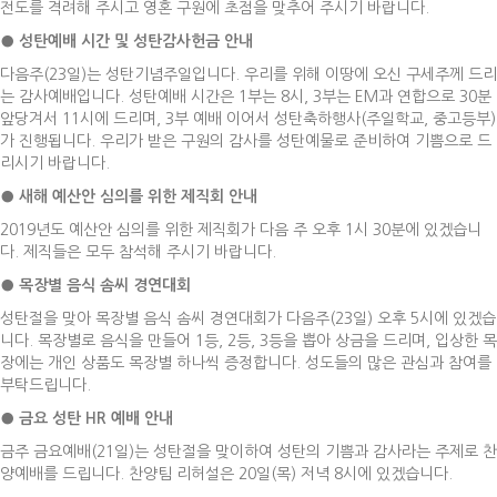
전도를 격려해 주시고 영혼 구원에 초점을 맞추어 주시기 바랍니다.
●
성탄예배 시간 및 성탄감사헌금 안내
다음주(23일)는 성탄기념주일입니다. 우리를 위해 이땅에 오신 구세주께 드리
는 감사예배입니다. 성탄예배 시간은 1부는 8시, 3부는 EM과 연합으로 30분
앞당겨서 11시에 드리며, 3부 예배 이어서 성탄축하행사(주일학교, 중고등부)
가 진행됩니다. 우리가 받은 구원의 감사를 성탄예물로 준비하여 기쁨으로 드
리시기 바랍니다.
●
새해 예산안 심의를 위한 제직회 안내
2019년도 예산안 심의를 위한 제직회가 다음 주 오후 1시 30분에 있겠습니
다. 제직들은 모두 참석해 주시기 바랍니다.
●
목장별 음식 솜씨 경연대회
성탄절을 맞아 목장별 음식 솜씨 경연대회가 다음주(23일) 오후 5시에 있겠습
니다. 목장별로 음식을 만들어 1등, 2등, 3등을 뽑아 상금을 드리며, 입상한 목
장에는 개인 상품도 목장별 하나씩 증정합니다. 성도들의 많은 관심과 참여를
부탁드립니다.
●
금요 성탄
HR
예배 안내
금주 금요예배(21일)는 성탄절을 맞이하여 성탄의 기쁨과 감사라는 주제로 찬
양예배를 드립니다. 찬양팀 리허설은 20일(목) 저녁 8시에 있겠습니다.