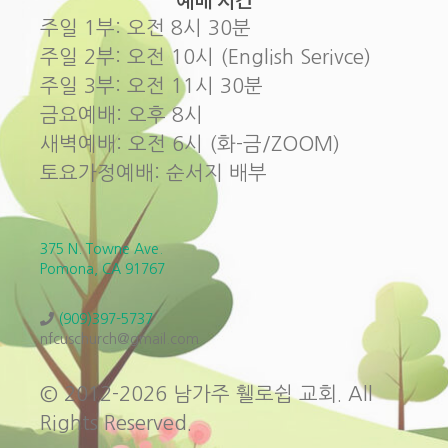
주일 1부: 오전 8시 30분
주일 2부: 오전 10시 (English Serivce)
주일 3부: 오전 11시 30분
금요예배: 오후 8시
새벽예배: 오전 6시 (화-금/ZOOM)
토요가정예배: 순서지 배부
375 N. Towne Ave.
Pomona, CA 91767
(909)397-5737
nfcuschurch@gmail.com
© 2012-2026 남가주 휄로쉽 교회. All
Rights Reserved.