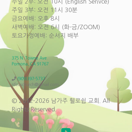
주일 2부: 오전 10시 (English Serivce)
주일 3부: 오전 11시 30분
금요예배: 오후 8시
새벽예배: 오전 6시 (화-금/ZOOM)
토요가정예배: 순서지 배부
375 N. Towne Ave.
Pomona, CA 91767
(909)397-5737
nfcuschurch@gmail.com
© 2012-2026 남가주 휄로쉽 교회. All
Rights Reserved.