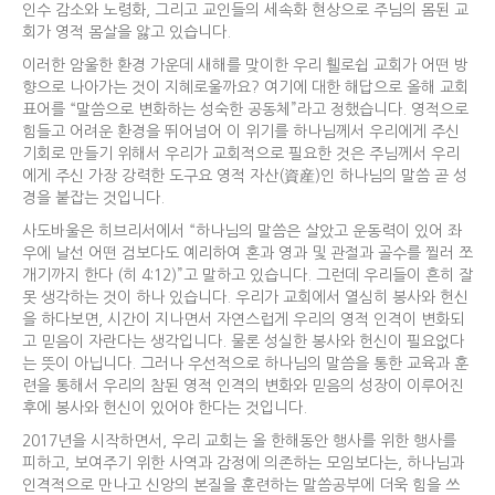
인수 감소와 노령화, 그리고 교인들의 세속화 현상으로 주님의 몸된 교
회가 영적 몸살을 앓고 있습니다.
이러한 암울한 환경 가운데 새해를 맞이한 우리 휄로쉽 교회가 어떤 방
향으로 나아가는 것이 지혜로울까요? 여기에 대한 해답으로 올해 교회
표어를 “말씀으로 변화하는 성숙한 공동체”라고 정했습니다. 영적으로
힘들고 어려운 환경을 뛰어넘어 이 위기를 하나님께서 우리에게 주신
기회로 만들기 위해서 우리가 교회적으로 필요한 것은 주님께서 우리
에게 주신 가장 강력한 도구요 영적 자산(資産)인 하나님의 말씀 곧 성
경을 붙잡는 것입니다.
사도바울은 히브리서에서 “하나님의 말씀은 살았고 운동력이 있어 좌
우에 날선 어떤 검보다도 예리하여 혼과 영과 및 관절과 골수를 찔러 쪼
개기까지 한다 (히 4:12)”고 말하고 있습니다. 그런데 우리들이 흔히 잘
못 생각하는 것이 하나 있습니다. 우리가 교회에서 열심히 봉사와 헌신
을 하다보면, 시간이 지나면서 자연스럽게 우리의 영적 인격이 변화되
고 믿음이 자란다는 생각입니다. 물론 성실한 봉사와 헌신이 필요없다
는 뜻이 아닙니다. 그러나 우선적으로 하나님의 말씀을 통한 교육과 훈
련을 통해서 우리의 참된 영적 인격의 변화와 믿음의 성장이 이루어진
후에 봉사와 헌신이 있어야 한다는 것입니다.
2017년을 시작하면서, 우리 교회는 올 한해동안 행사를 위한 행사를
피하고, 보여주기 위한 사역과 감정에 의존하는 모임보다는, 하나님과
인격적으로 만나고 신앙의 본질을 훈련하는 말씀공부에 더욱 힘을 쓰