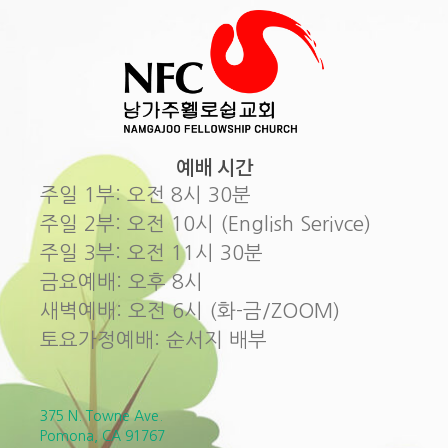
예배 시간
주일 1부: 오전 8시 30분
주일 2부: 오전 10시 (English Serivce)
주일 3부: 오전 11시 30분
금요예배: 오후 8시
새벽예배: 오전 6시 (화-금/ZOOM)
토요가정예배: 순서지 배부
375 N. Towne Ave.
Pomona, CA 91767