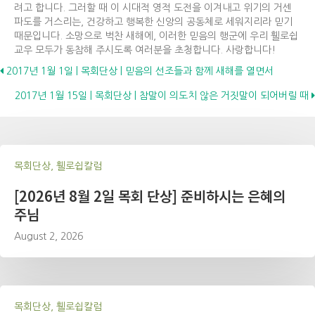
려고 합니다. 그러할 때 이 시대적 영적 도전을 이겨내고 위기의 거센
파도를 거스리는, 건강하고 행복한 신앙의 공동체로 세워지리라 믿기
때문입니다. 소망으로 벅찬 새해에, 이러한 믿음의 행군에 우리 휄로쉽
교우 모두가 동참해 주시도록 여러분을 초청합니다. 사랑합니다!
Posts
2017년 1월 1일 | 목회단상 | 믿음의 선조들과 함께 새해를 열면서
2017년 1월 15일 | 목회단상 | 참말이 의도치 않은 거짓말이 되어버릴 때
navigation
목회단상, 휄로쉽칼럼
[2026년 8월 2일 목회 단상] 준비하시는 은혜의
주님
August 2, 2026
목회단상, 휄로쉽칼럼