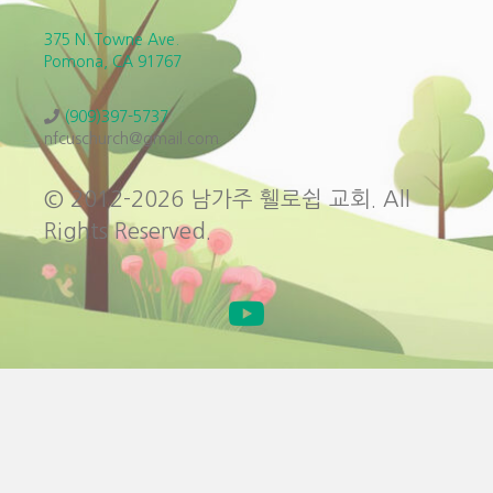
375 N. Towne Ave.
Pomona, CA 91767
(909)397-5737
nfcuschurch@gmail.com
© 2012-2026 남가주 휄로쉽 교회. All
Rights Reserved.