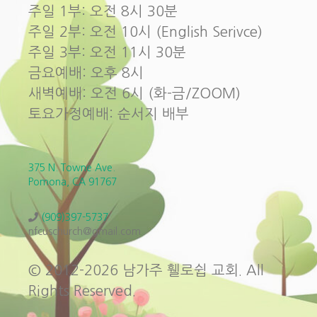
주일 1부: 오전 8시 30분
주일 2부: 오전 10시 (English Serivce)
주일 3부: 오전 11시 30분
금요예배: 오후 8시
새벽예배: 오전 6시 (화-금/ZOOM)
토요가정예배: 순서지 배부
375 N. Towne Ave.
Pomona, CA 91767
(909)397-5737
nfcuschurch@gmail.com
© 2012-2026 남가주 휄로쉽 교회. All
Rights Reserved.