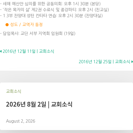
– 새해 예산안 심의를 위한 공동의회: 오후 1시 30분 (본당)
– ‘작은 목자의 삶’ 제2권 수료식 및 종강파티: 오후 2시 (친교실)
– 1.3부 찬양대 성탄 칸타타 연습: 오후 2시 30분 (찬양대실)
● 성도 / 교역자 동정
– 담임목사: 교단 서부 지역회 임원회 (19일)
Posts
2016년 12월 11일 | 교회소식
2016년 12월 25일 | 교회소식
navigation
교회소식
2026년 8월 2일 | 교회소식
August 2, 2026