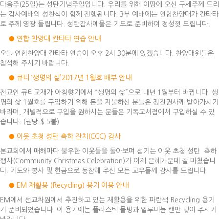
다음주(25일)는 성탄기념주일입니다. 우리를 위해 이땅에 오신 구세주께 드리
는 감사예배와 성찬식이 함께 진행됩니다. 3부 예배에는 연합찬양대가 칸타타
로 주께 영광 돌립니다. 성탄감사예물은 기도로 준비하여 정성껏 드립니다.
● 연합 찬양대 칸타타 연습 안내
오늘 연합찬양대 칸타타 연습이 오후 2시 30분에 있겠습니다. 찬양대원들은
참석해 주시기 바랍니다.
● 큐티 ‘생명의 삶’2017년 1월호 배부 안내
전교인 큐티교재가 아침향기에서 “생명의 삶”으로 내년 1월부터 바뀝니다. 생
명의 삶 1월호를 구입하기 위해 돈을 지불하신 분들은 정진권사께 받아가시기
바라며, 개별적으로 구입을 원하시는 분들은 기독교서점에서 구입하실 수 있
습니다. (권당 $ 5불)
● 이웃 초청 성탄 축하 잔치(CCC) 감사
본교회에서 매해마다 불우한 이웃들을 돌아보며 섬기는 이웃 초청 성탄 축하
행사(Community Christmas Celebration)가 어제 은혜가운데 잘 마쳤습니
다. 기도와 봉사 및 헌금으로 동참해 주신 모든 교우들께 감사를 드립니다.
● EM 재활용 (Recycling) 용기 이용 안내
EM에서 선교차원에서 추진하고 있는 재활용을 위한 파란색 Recycling 용기
가 준비되었습니다. 이 용기에는 플라스틱 물병과 알루미늄 캔만 넣어 주시기