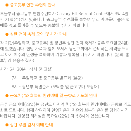
● 중고등부 연합 수련회 안내
오늘부터 중고등부 연합수련회가 Calvary Hill Retreat Center에서 3박 4일
간 21일(수)까지 있습니다. 중고등부 수련회를 통하여 우리 자녀들이 좋은 열
매를 맺고 돌아올 수 있도록 중보해 주시기 바랍니다.
● 성탄 전야 축제 모임 및 시간 안내
각 기관(주일학교, 중고등부) 및 장년부 성탄 전야 축제가 금주 토요일(24일)
에 있겠습니다. 연말 가족과 함께 오셔서 남선교회에서 준비하는 저녁을 드시
고 아기 예수의 탄생을 축하하며 기쁨과 행복을 나누시기 바랍니다. (문의: 홍
보부장 윤승준 집사)
시간: 5시 30분 – 식사 (친교실)
7시 – 주일학교 및 중고등부 발표회 (본당)
8시 – 장년부 특별순서 (모닥불 및 군고구마 오징어)
● 금요치유와 회복의 찬양예배 및 금향로 기도회 안내
금주 금요예배(23일)는 금년도 마지막 치유와 회복의 찬양예배와 금향로 기도
회로 드립니다. 함께 참여하여 찬양가운데 치유와 회복의 은혜를 경험하시기
바랍니다. 찬양팀 리허설은 목요일(22일) 저녁 8시에 있겠습니다.
● 성탄 주일 감사 예배 안내