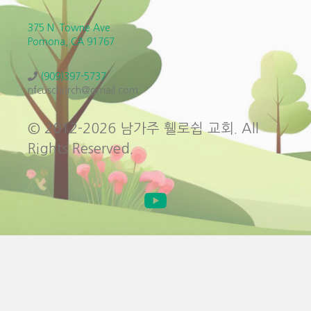
375 N. Towne Ave.
Pomona, CA 91767
(909)397-5737
nfcuschurch@gmail.com
© 2012-2026 남가주 휄로쉽 교회. All
Rights Reserved.