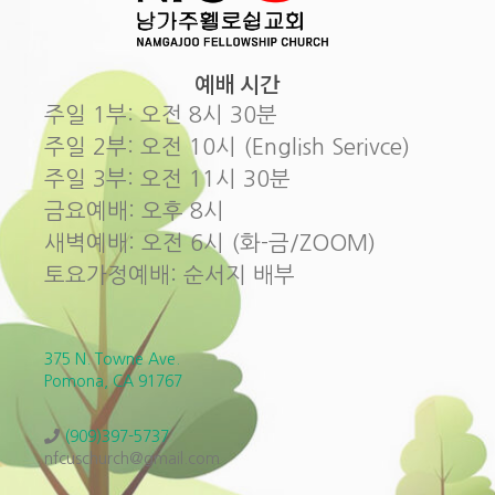
예배 시간
주일 1부: 오전 8시 30분
주일 2부: 오전 10시 (English Serivce)
주일 3부: 오전 11시 30분
금요예배: 오후 8시
새벽예배: 오전 6시 (화-금/ZOOM)
토요가정예배: 순서지 배부
375 N. Towne Ave.
Pomona, CA 91767
(909)397-5737
nfcuschurch@gmail.com