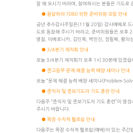
잘 해 오시기 바라며, 참여하시는 분들은 기도로
● 응답하라 7080 위한 준비위원 모임 안내
금년 추수감사주일은(11월 20일) 감사예배로 드
도로 동참해 주시기 바라고, 준비위원들은 오후 2
영철, 이베로니카, 김인옥, 박민진, 정필복, 황의성
● 3/4분기 제직회 안내
오늘 3/4분기 제직회가 오후 1시 30분에 있겠
● 중고등부 문제 해결 능력 배양 세미나 안내
오늘 “문제 해결 능력 배양 세미나(Problem Sol
● 중직자 및 중보기도자 기도 훈련 안내
다음주 “중직자 및 중보기도자 기도 훈련”이 영
주시기 바랍니다.
● 목장 수직적 휄로쉽 안내
다음주는 목장 수직적 휄로쉽(예배)이 있는 주간입