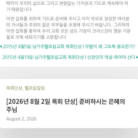
때까지 우리의 삶으로 그리고 변함없는 가치관과 기도로 계속해야 하
기 때문입니다.
이번 집회를 위하여 기도로 준비해 주시고 이미 부모로 장성한 여러분
의 자녀들과 주위의 젊은 부부들을 초청해 주시기 바랍니다. 그리하여
이번 집회를 통하여 우리 교회 모든 성도 가정이 크리스챤의 명문 가문
들로 우뚝 세워지기를 소망합니다.
Posts
2015년 4월5일-남가주휄로쉽교회 목회단상 | 부활이 왜 그토록 중요한가?
2015년 4월19일-남가주휄로쉽교회 목회단상 | 신앙인의 역설-죽어야 산다
navigation
목회단상, 휄로쉽칼럼
[2026년 8월 2일 목회 단상] 준비하시는 은혜의
주님
August 2, 2026