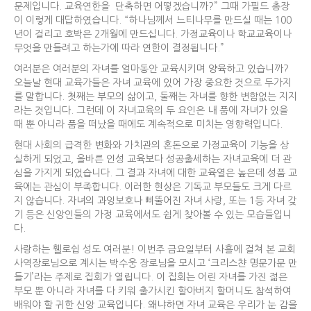
문제입니다. 교육연한을 단축하면 어떻겠습니까?” 그때 가필드 총장
이 이렇게 대답하였습니다. “하나님께서 느티나무를 만드실 때는 100
년이 걸리고 호박은 2개월에 만드십니다. 가정교육이나 학교교육이나
무엇을 만들려고 하는가에 따라 연한이 결정됩니다.”
여러분은 여러분의 자녀를 얼마동안 교육시키며 양육하고 있습니까?
오늘날 현대 교육가들은 자녀 교육에 있어 가장 중요한 것으로 두가지
를 말합니다. 첫째는 부모의 삶이고, 둘째는 자녀를 향한 변함없는 지지
라는 것입니다. 그런데 이 자녀교육의 두 요인은 내 품에 자녀가 있을
때 뿐 아니라 품을 떠났을 때에도 계속적으로 미치는 영향력입니다.
현대 사회의 급격한 변화와 가치관의 혼돈으로 가정교육이 기능을 상
실하게 되었고, 올바른 인성 교육보다 성공출세하는 자녀교육에 더 관
심을 가지게 되었습니다. 그 결과 자녀에 대한 교육열은 높은데 성품 교
육에는 관심이 부족합니다. 이러한 현상은 기독교 부모들도 크게 다르
지 않습니다. 자녀의 과잉보호나 삐뚤어진 자녀 사랑, 또는 1등 자녀 갖
기 등은 신앙인들의 가정 교육에서도 쉽게 찾아볼 수 있는 모습들입니
다.
사랑하는 휄로쉽 성도 여러분! 이번주 금요일부터 사흘에 걸쳐 본 교회
사역장로님으로 계시는 박수웅 장로님을 모시고 ‘크리스챤 명문가문 만
들기’라는 주제로 집회가 열립니다. 이 집회는 어린 자녀를 가진 젊은
부모 뿐 아니라 자녀를 다 키워 출가시킨 할아버지 할머니도 참석하여
배워야 할 귀한 신앙 교육입니다. 왜냐하면 자녀 교육은 우리가 눈 감을