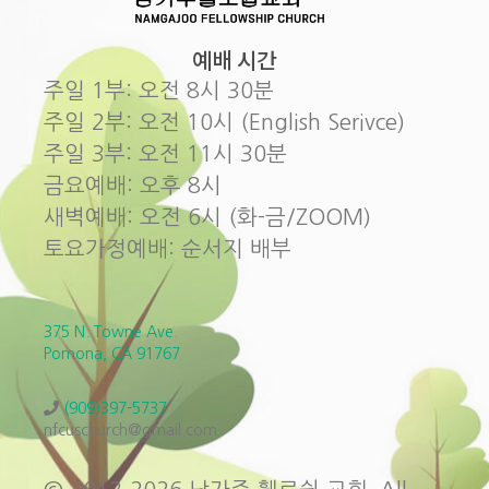
예배 시간
주일 1부: 오전 8시 30분
주일 2부: 오전 10시 (English Serivce)
주일 3부: 오전 11시 30분
금요예배: 오후 8시
새벽예배: 오전 6시 (화-금/ZOOM)
토요가정예배: 순서지 배부
375 N. Towne Ave.
Pomona, CA 91767
(909)397-5737
nfcuschurch@gmail.com