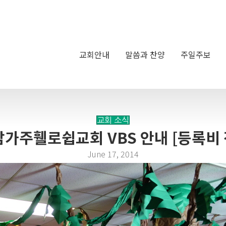
교회안내
말씀과 찬양
주일주보
교회 소식
 남가주휄로쉽교회 VBS 안내 [등록비 
June 17, 2014