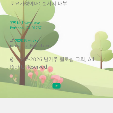
토요가정예배: 순서지 배부
375 N. Towne Ave.
Pomona, CA 91767
(909)397-5737
nfcuschurch@gmail.com
© 2012-2026 남가주 휄로쉽 교회. All
Rights Reserved.