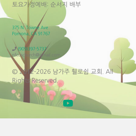
토요가정예배: 순서지 배부
375 N. Towne Ave.
Pomona, CA 91767
(909)397-5737
nfcuschurch@gmail.com
© 2012-2026 남가주 휄로쉽 교회. All
Rights Reserved.