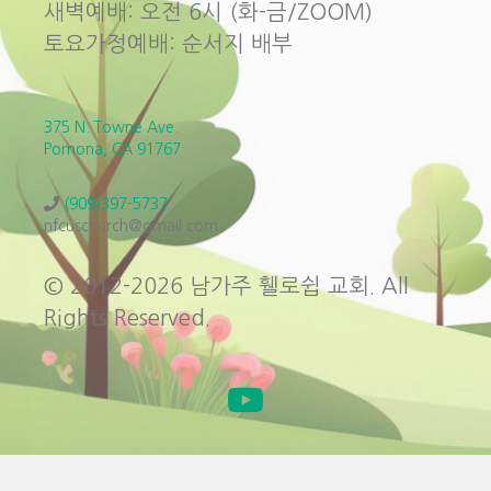
새벽예배: 오전 6시 (화-금/ZOOM)
토요가정예배: 순서지 배부
375 N. Towne Ave.
Pomona, CA 91767
(909)397-5737
nfcuschurch@gmail.com
© 2012-2026 남가주 휄로쉽 교회. All
Rights Reserved.