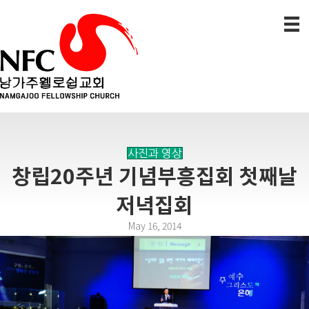
사진과 영상
창립20주년 기념부흥집회 첫째날
저녁집회
May 16, 2014