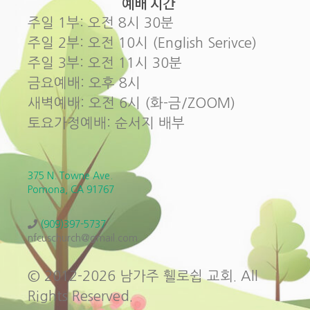
예배 시간
주일 1부: 오전 8시 30분
주일 2부: 오전 10시 (English Serivce)
주일 3부: 오전 11시 30분
금요예배: 오후 8시
새벽예배: 오전 6시 (화-금/ZOOM)
토요가정예배: 순서지 배부
375 N. Towne Ave.
Pomona, CA 91767
(909)397-5737
nfcuschurch@gmail.com
© 2012-2026 남가주 휄로쉽 교회. All
Rights Reserved.