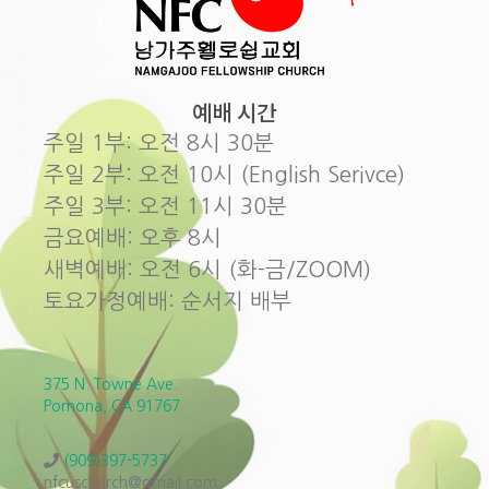
예배 시간
주일 1부: 오전 8시 30분
주일 2부: 오전 10시 (English Serivce)
주일 3부: 오전 11시 30분
금요예배: 오후 8시
새벽예배: 오전 6시 (화-금/ZOOM)
토요가정예배: 순서지 배부
375 N. Towne Ave.
Pomona, CA 91767
(909)397-5737
nfcuschurch@gmail.com